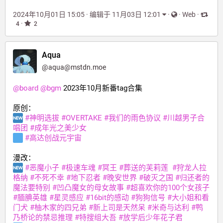
2024年10月01日 15:05
·
编辑于 11月03日 12:01
·
·
Web
·
·
4
2
Aqua
@
aqua@mstdn.moe
@
board
@
bgm
 2023年10月新番tag合集
原创：
#
神明选拔
#
OVERTAKE
#
我们的雨色协议
#
川越男子合
唱团
#
成年光之美少女
#
高达创战元宇宙
漫改：
#
恶魔小子
#
极速车魂
#
冥王
#
葬送的芙莉莲
#
狩龙人拉
格纳
#
不死不幸
#
地下忍者
#
晚安世界
#
破灭之国
#
归还者的
魔法要特别
#
凹凸魔女的母女故事
#
超喜欢你的100个女孩子
#
腼腆英雄
#
星灵感应
#
16bit的感动
#
狗狗信号
#
大小姐和看
门犬
#
柚木家的四兄弟
#
新上司是天然呆
#
米奇与达利
#
鸭
乃桥论的禁忌推理
#
特搜组大吾
#
放学后少年花子君