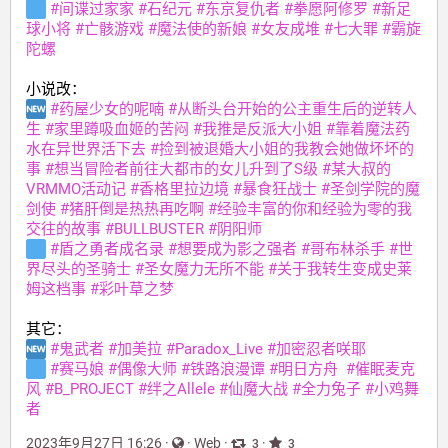
#
间谍过家家
#
石纪元
#
东京复仇者
#
拳愿阿修罗
#
新足
球小将
#
亡骸游戏
#
魔法使的新娘
#
女友成堆
#
七大罪
#
霸旋
陀螺
小说改：
#
药屋少女的呢喃
#
从断头台开始的公主重生后的逆转人
生
#
家里蹲吸血姬的苦闷
#
我推是反派大小姐
#
靠着魔法药
水在异世界活下去
#
捡到被退婚大小姐的我教会她做坏坏的
事
#
想当冒险者前往大都市的女儿升到了S级
#
某大叔的
VRMMO活动记
#
香格里拉边境
#
暴食狂战士
#
圣剑学院的魔
剑使
#
猪肝倒是热热再吃啊
#
经验丰富的你和经验为零的我
交往的故事
#
BULLBUSTER
#
阴阳师
#
盾之勇者成名录
#
想要成为影之强者
#
哥布林杀手
#
世
界尽头的圣骑士
#
圣女魔力无所不能
#
关于我转生变成史莱
姆这档事
#
彩叶草之梦
其它：
#
鬼武者
#
加美拉
#
Paradox_Live
#
加密忍者咲耶
#
赛马娘
#
偶像大师
#
铁路浪漫谭
#
明日方舟
#
催眠麦克
风
#
B_PROJECT
#
绊之Allele
#
仙魔大战
#
全力兔子
#
小鸡舞
者
2023年9月27日 16:26
·
·
Web
·
·
3
3