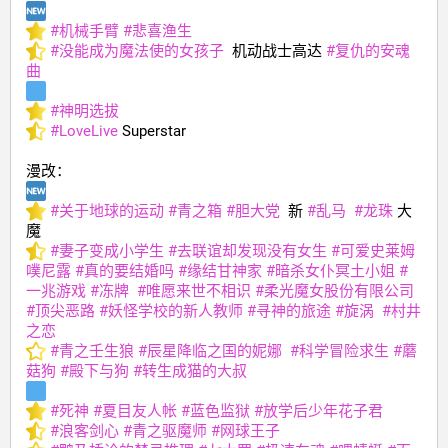
#
机械手臂
#
悲喜渔生
#
没能成为魔法使的女孩子
  机动战士高达 
#
复仇的安魂
曲
#
神明选拔
#
LoveLive
 Superstar
漫改：
#
关于地球的运动
#
青之箱
#
胆大党
  新 
#
乱马
#
龙珠
 大
魔
#
妻子变成小学生
#
去联谊却发现没有女生
#
可爱史莱姆
噗尼露
#
真的要结婚吗
#
缘结甘神家
#
暗杀女仆冥土小姐
#
一兆游戏
#
冻牌
#
唯愿来世不相识
#
柔光魔女股份有限公司
#
顶尖恶路
#
妖怪学校的新人教师
#
寻神的旅途
#
旋涡
#
村井
之恋
#
青之壬生狼
#
辰星降临之国的妮娜
#
科学冒险求生
#
蘑
菇狗
#
殿下与狗
#
转生成猫的大叔
#
死神
#
夏目友人帐
#
蓝色监狱
#
放学后少年花子君
#
浪客剑心
#
青之驱魔师
#
网球王子