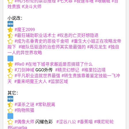
#
鸭乃桥论的禁忌推理
#
七大罪
#
极速车魂
#
喂蜻蜓
#
百
姓贵族
#
决斗大师
小说改：
#
魔王2099
#
最狂辅助职业话术士
#
叹息的亡灵好想隐退
#
成为名垂青史的恶役千金吧
#
重生大小姐正在攻略龙帝
殿下
#
被队伍驱逐的治愈师其实是最强的
#
再见龙生
#
独自
一人的异世界攻略
#
Re0
#
在地下城寻求邂逅是否搞错了什么
#
刀剑神域
 GGO外传  
#
精灵幻想记
#
格里拉边境
#
平凡职业造就世界最强
#
转生贵族靠着鉴定技能一飞冲
天
#
重来吧魔王大人
#
监禁区域
其它：
#
谋杀之谜
#
常轨脱离
#
购物熊猫
#
偶像大师
 闪耀色彩   
#
涩谷八公
#
香蕉喵
#
噗尼轮轮
#
Kumarba