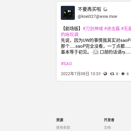
不要再买啦
@
koei327@wxw.moe
【剧场版】
#
刀剑神域
#
进击篇
#
无
的咏叹调
先说，因为UW的事情我其实对sao
那个……saoP完全没看，一丁点都…
基本等于初见。 
 口胡的话请ry……
#
SAO
2022年7月08日 10:33
·
·
·
0
0
资源
开发者
使用条款
文档