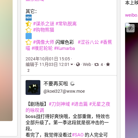
本上映
其它：
weibo
#
谋杀之谜
#
常轨脱离
#
购物熊猫
#
偶像大师
 闪耀色彩   
#
涩谷八公
#
香蕉
喵
#
噗尼轮轮
#
Kumarba
2024年10月01日 15:05
·
编辑于 11月03日 12:01
·
·
Web
·
·
4
2
不要再买啦
@
koei327@wxw.moe
【剧场版】
#
刀剑神域
#
进击篇
#
无星之夜
的咏叹调
boss战打得好爽快哦，全部重做，特效也
全部升级了。第一季这段就是很冲击的一
段。
看完了，我觉得没看过
#
SAO
 的人完全可