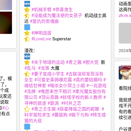
动画里
#
机械手臂
#
悲喜渔生
这两
#
没能成为魔法使的女孩子
  机动战士高
zh.m.
达 
#
复仇的安魂曲
#
神明选拔
#
LoveLive
 Superstar
漫改：
2024
#
关于地球的运动
#
青之箱
#
胆大党
  新 
#
乱马
#
龙珠
 大魔
#
妻子变成小学生
#
去联谊却发现没有
了。模
女生
#
可爱史莱姆噗尼露
#
真的要结婚吗
#
得了，
缘结甘神家
#
暗杀女仆冥土小姐
#
一兆游戏
看院
个成
#
冻牌
#
唯愿来世不相识
#
柔光魔女股份有
玩家还
限公司
#
顶尖恶路
#
妖怪学校的新人教师
#
我就
说取
寻神的旅途
#
旋涡
#
村井之恋
戏不
和
#
心
#
青之壬生狼
#
辰星降临之国的妮娜
#
有的
是有点
科学冒险求生
#
蘑菇狗
#
殿下与狗
#
转生成
续引
猫的大叔
户谷