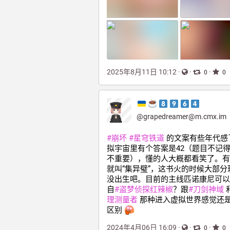
2025年8月11日 10:12
·
·
·
0
0
@
grapedreamer@m.cmx.im
#
崩坏
#
星穹铁道
 的文案有些年代感
拟宇宙里有个答案是42（题目不记
不重要），懂的人大概都看笑了。有
就叫“集异璧”，这书火的时候大部分
没出生吧。目前的主线匹诺康尼可以
自
#
盗梦侦探红辣椒
？跟
#
刀剑神域
 
理测量者
 那种进入虚拟世界感觉还
区别 
2024年4月06日 16:09
·
·
·
0
0