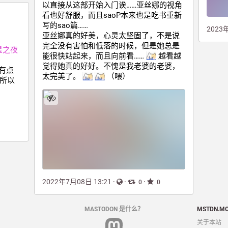
以直接从这部开始入门诶……亚丝娜的视角
看也好舒服，而且saoP本来也是吃书重新
写的sao篇……
2023
亚丝娜真的好美，心灵太坚固了，不是说
完全没有害怕和低落的时候，但是她总是
星之夜
能很快站起来，而且向前看…… 
 越看越
觉得她真的好好。不愧是我老婆的老婆，
P有点
太完美了。 
 （喂）
…所以
2022年7月08日 13:21
·
·
·
0
0
MASTODON 是什么？
MSTDN.M
关于本站