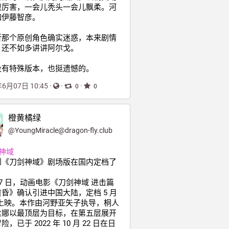
很厉害，一会儿秃头一会儿飘柔。河
如伊藤智彦。
祈那个原创角色确实迷惑，本来剧情
，还不如多讲讲阿尔戈。
没有特殊版本，也挺遗憾的。
年6月07日 10:45
·
·
·
0
0
橙黄橘绿
@
YoungMiracle@dragon-fly.club
神域
到《刀剑神域》剧场版在国内定档了
 27 日，动画电影《刀剑神域 进击篇 
昏》确认引进中国大陆，定档 5 月 
日上映。本作由河野亚矢子执导，桐人
丝娜以最顶层为目标，在第五层展开
，已于 2022 年 10 月 22 日在日