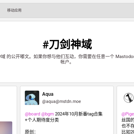
移动应用
#刀剑神域
神域
的公开嘟文。如果你想与他们互动，你需要在任意一个 Mastod
帐户。
Aqua
@
aqua@mstdn.moe
@
board
@
bgm
 2024年10月新番tag合集
@
Pig
+个人期待度分类
丝国
也不
原创：
比如2