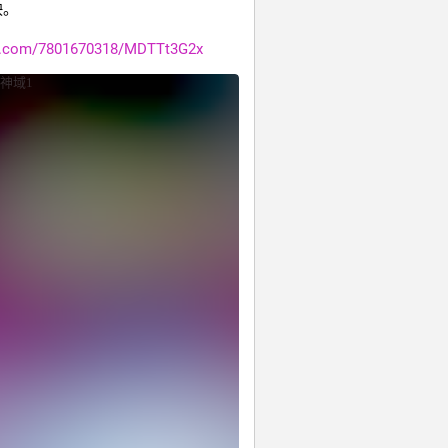
。 
.com/7801670318/MDTTt3G2x