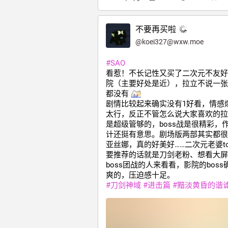
不要再买啦
@
koei327@wxw.moe
#
SAO
看惹！不长记性又买了二次元不友好
院（主要好处是近），拉立不说一张
都没有 
剧情比较起来确实没有1好看，情感
太行，反正不管怎么说大家喜欢的拉
是超级管够的，boss战是很精彩，
计还挺有意思。剧场版两部其实都很
亚丝娜，真的好美好……二次元老婆to
要推荐的话就是刀剑老粉、想看大屏
boss团战的人来看看，影院的boss
爽的，压迫感十足。
#
刀剑神域
#
进击篇
#
黯淡黄昏的谐