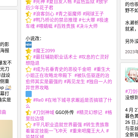
#
死神
#
夏目友人帐
#
蓝色监狱
#
放学
的也
后少年花子君
野不
#
浪客剑心
#
青之驱魔师
#
网球王子
#
鸭乃桥论的禁忌推理
#
七大罪
#
极速
水濑
车魂
#
喂蜻蜓
#
百姓贵族
#
决斗大师
就紧
小说改：
另外
的影
海报
#
魔王2099
2023
#
最狂辅助职业话术士
#
叹息的亡灵好
爆发不
想隐退
光刀
#
成为名垂青史的恶役千金吧
#
重生大
作战设
小姐正在攻略龙帝殿下
#
被队伍驱逐的治
侧重
愈师其实是最强的
#
再见龙生
#
独自一人的
p 
异世界攻略
#
刀剑
幕打
没想
确实是
#
Re0
#
在地下城寻求邂逅是否搞错了什
么
4 月
谑曲
#
刀剑神域
 GGO外传  
#
精灵幻想记
#
格
暮色黄
里拉边境
26 
#
平凡职业造就世界最强
#
转生贵族靠
与亚
着鉴定技能一飞冲天
#
重来吧魔王大人
#
全新冒险
监禁区域