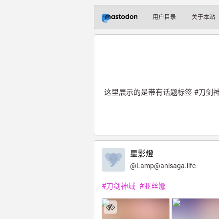
用户目录
关于本站
这里展示的是带有话题标签
#刀剑
星影燈
@
Lamp@anisaga.life
#
刀剑神域
#
亚丝娜