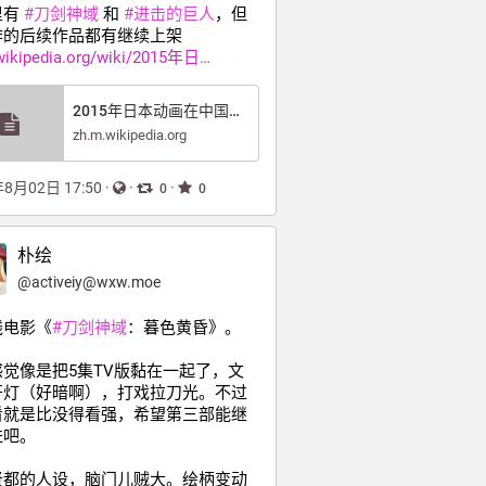
有 
#
刀剑神域
 和 
#
进击的巨人
，但
作的后续作品都有继续上架
wikipedia.org/wiki/2015年日
2015年日本动画在中国大陆下架事件 - 维基百科，自由的百科全书
zh.m.wikipedia.org
年8月02日 17:50
·
·
·
0
0
朴绘
@
activeiy@wxw.moe
线电影《
#
刀剑神域
：暮色黄昏》。
感觉像是把5集TV版黏在一起了，文
开灯（好暗啊），打戏拉刀光。不过
看就是比没得看强，希望第三部能继
进吧。
贤都的人设，脑门儿贼大。绘柄变动