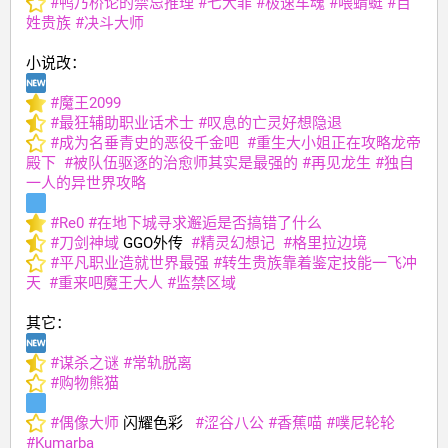
#
鸭乃桥论的禁忌推理
#
七大罪
#
极速车魂
#
喂蜻蜓
#
百
姓贵族
#
决斗大师
小说改：
#
魔王2099
#
最狂辅助职业话术士
#
叹息的亡灵好想隐退
#
成为名垂青史的恶役千金吧
#
重生大小姐正在攻略龙帝
殿下
#
被队伍驱逐的治愈师其实是最强的
#
再见龙生
#
独自
一人的异世界攻略
#
Re0
#
在地下城寻求邂逅是否搞错了什么
#
刀剑神域
 GGO外传  
#
精灵幻想记
#
格里拉边境
#
平凡职业造就世界最强
#
转生贵族靠着鉴定技能一飞冲
天
#
重来吧魔王大人
#
监禁区域
其它：
#
谋杀之谜
#
常轨脱离
#
购物熊猫
#
偶像大师
 闪耀色彩   
#
涩谷八公
#
香蕉喵
#
噗尼轮轮
#
Kumarba