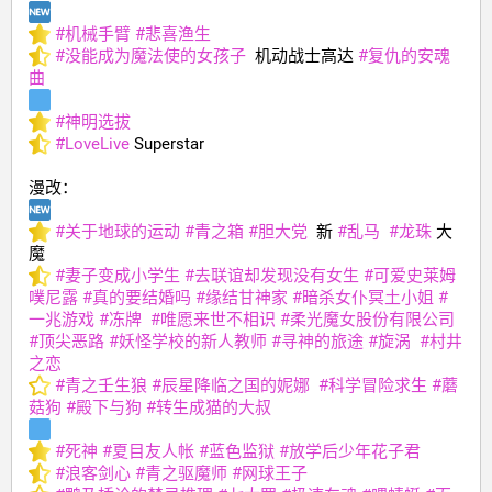
#
机械手臂
#
悲喜渔生
#
没能成为魔法使的女孩子
  机动战士高达 
#
复仇的安魂
曲
#
神明选拔
#
LoveLive
 Superstar
漫改：
#
关于地球的运动
#
青之箱
#
胆大党
  新 
#
乱马
#
龙珠
 大
魔
#
妻子变成小学生
#
去联谊却发现没有女生
#
可爱史莱姆
噗尼露
#
真的要结婚吗
#
缘结甘神家
#
暗杀女仆冥土小姐
#
一兆游戏
#
冻牌
#
唯愿来世不相识
#
柔光魔女股份有限公司
#
顶尖恶路
#
妖怪学校的新人教师
#
寻神的旅途
#
旋涡
#
村井
之恋
#
青之壬生狼
#
辰星降临之国的妮娜
#
科学冒险求生
#
蘑
菇狗
#
殿下与狗
#
转生成猫的大叔
#
死神
#
夏目友人帐
#
蓝色监狱
#
放学后少年花子君
#
浪客剑心
#
青之驱魔师
#
网球王子