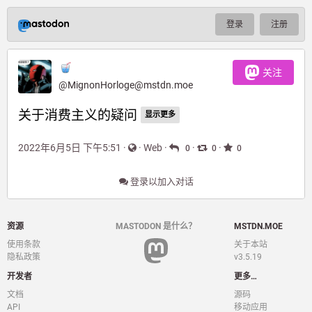
登录
注册
关注
@
MignonHorloge@mstdn.moe
关于消费主义的疑问 
显示更多
2022年6月5日 下午5:51
·
·
Web
·
·
·
0
0
0
登录以加入对话
资源
MASTODON 是什么？
MSTDN.MOE
使用条款
关于本站
隐私政策
v3.5.19
开发者
更多…
文档
源码
API
移动应用