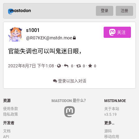
登录
注册
s1001
关注
@
R07KEK@mstdn.moe
官能失调也可以叫鬼迷日眼，
2022年8月7日 下午1:08
·
·
·
·
0
0
0
登录以加入对话
资源
MASTODON 是什么？
MSTDN.MOE
使用条款
关于本站
隐私政策
v3.5.19
开发者
更多…
文档
源码
API
移动应用