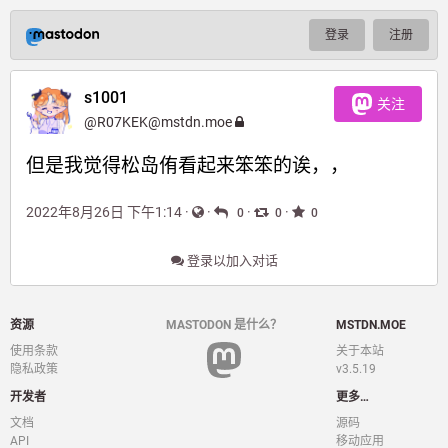
登录
注册
s1001
关注
@
R07KEK@mstdn.moe
但是我觉得松岛侑看起来笨笨的诶，，
2022年8月26日 下午1:14
·
·
·
·
0
0
0
登录以加入对话
资源
MASTODON 是什么？
MSTDN.MOE
使用条款
关于本站
隐私政策
v3.5.19
开发者
更多…
文档
源码
API
移动应用