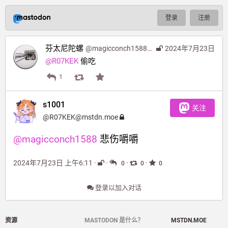
登录
注册
芬太尼陀螺
@
magicconch1588@moresci.sale
2024年7月23日
@
R07KEK
 偷吃
1
s1001
关注
@
R07KEK@mstdn.moe
@
magicconch1588
 悲伤嚼嚼
2024年7月23日 上午6:11
·
·
·
·
0
0
0
登录以加入对话
资源
MASTODON 是什么？
MSTDN.MOE