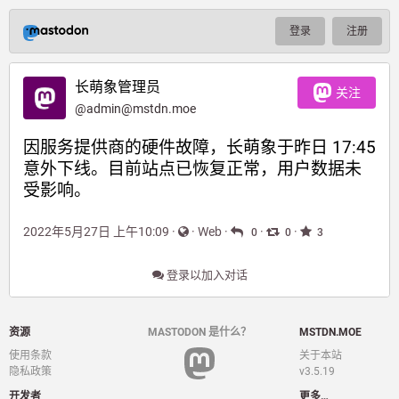
登录
注册
长萌象管理员
关注
@
admin@mstdn.moe
因服务提供商的硬件故障，长萌象于昨日 17:45 
意外下线。目前站点已恢复正常，用户数据未
受影响。
2022年5月27日 上午10:09
·
·
Web
·
·
·
0
0
3
登录以加入对话
资源
MASTODON 是什么？
MSTDN.MOE
使用条款
关于本站
隐私政策
v3.5.19
开发者
更多…