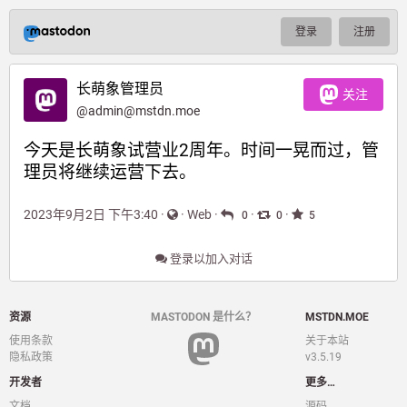
登录
注册
长萌象管理员
关注
@
admin@mstdn.moe
今天是长萌象试营业2周年。时间一晃而过，管
理员将继续运营下去。
2023年9月2日 下午3:40
·
·
Web
·
·
·
0
0
5
登录以加入对话
资源
MASTODON 是什么？
MSTDN.MOE
使用条款
关于本站
隐私政策
v3.5.19
开发者
更多…
文档
源码