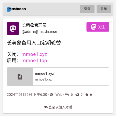
登录
注册
长萌象管理员
关注
@
admin@mstdn.moe
长萌象备用入口定期轮替
关闭：
mmoe1.xyz
启用：
mmoe1.top
mmoe1.xyz
mmoe1.xyz
2024年9月25日 下午6:30
·
·
Web
·
·
·
0
0
0
登录以加入对话