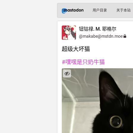
用户目录
关于本站
钮钴禄. M. 耶格尔
@
makabe@mstdn.moe
超级大坏猫
#
嘿嘿是只奶牛猫