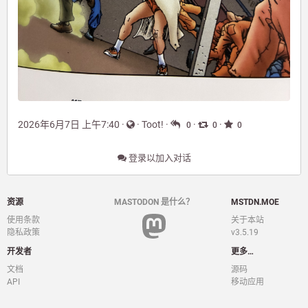
2026年6月7日 上午7:40
·
·
Toot!
·
·
·
0
0
0
登录以加入对话
资源
MASTODON 是什么？
MSTDN.MOE
使用条款
关于本站
隐私政策
v3.5.19
开发者
更多…
文档
源码
API
移动应用