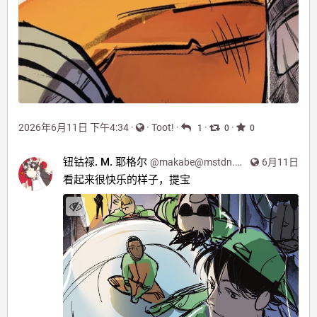
2026年6月11日 下午4:34
·
·
Toot!
·
·
·
1
0
0
钮钴禄. M. 耶格尔
@
makabe@mstdn.moe
6月11日
看起来很快乐的样子，提宝