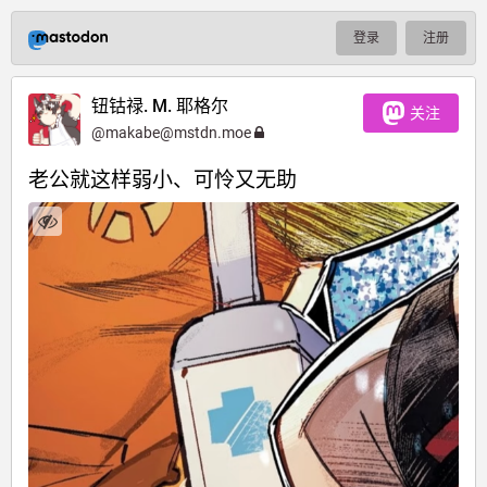
登录
注册
钮钴禄. M. 耶格尔
关注
@
makabe@mstdn.moe
老公就这样弱小、可怜又无助