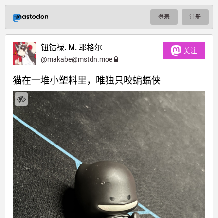
登录
注册
钮钴禄. M. 耶格尔
关注
@
makabe@mstdn.moe
猫在一堆小塑料里，唯独只咬蝙蝠侠