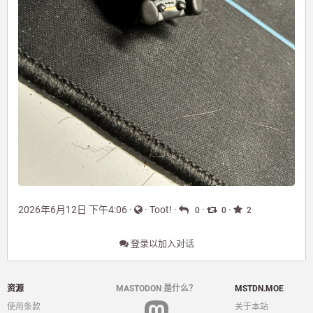
2026年6月12日 下午4:06
·
·
Toot!
·
·
·
0
0
2
登录以加入对话
资源
MASTODON 是什么？
MSTDN.MOE
使用条款
关于本站