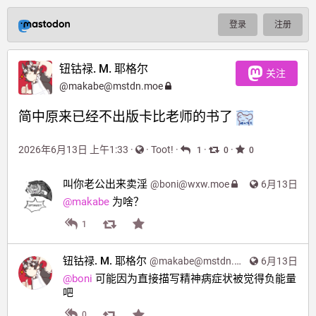
登录
注册
钮钴禄. M. 耶格尔
关注
@
makabe@mstdn.moe
简中原来已经不出版卡比老师的书了 
2026年6月13日 上午1:33
·
·
Toot!
·
·
·
1
0
0
叫你老公出来卖淫
@
boni@wxw.moe
6月13日
@
makabe
 为啥？
1
钮钴禄. M. 耶格尔
@
makabe@mstdn.moe
6月13日
@
boni
 可能因为直接描写精神病症状被觉得负能量
吧
0