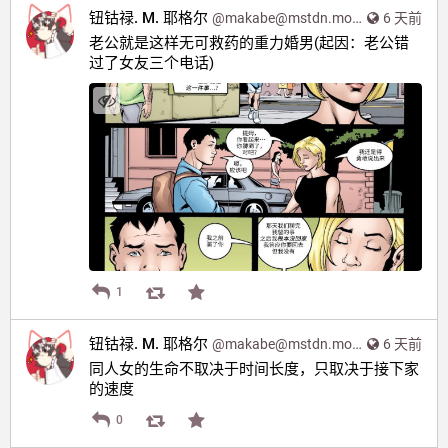
钮钴禄. M. 耶格尔
@
makabe@mstdn.moe
6 天前
老公就是这样无可救药的重力婚男(起因：老公错
过了女友三个电话)
1
钮钴禄. M. 耶格尔
@
makabe@mstdn.moe
6 天前
同人女的生命不取决于时间长度，只取决于接下家
的速度
0