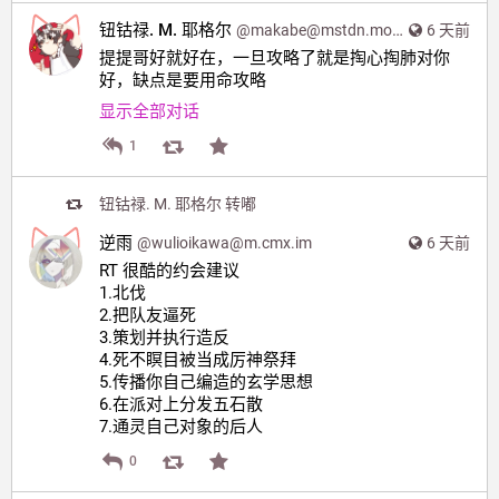
钮钴禄. M. 耶格尔
@
makabe@mstdn.moe
6 天前
提提哥好就好在，一旦攻略了就是掏心掏肺对你
好，缺点是要用命攻略
显示全部对话
1
钮钴禄. M. 耶格尔
转嘟
逆雨
@
wulioikawa@m.cmx.im
6 天前
RT 很酷的约会建议
1.北伐
2.把队友逼死
3.策划并执行造反
4.死不瞑目被当成厉神祭拜
5.传播你自己编造的玄学思想
6.在派对上分发五石散
7.通灵自己对象的后人
0