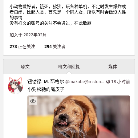
小动物爱好者，饿死，狒狒，玩各种单机，不定时发生爆炸或
者自闭，比起人类，首先是一个同人女，所以有时会做没人性
的事情
没有推文的账号的关注不会通过，在此致歉
加入于 2022年02月
273
正在关注
294
关注者
嘟文
嘟文和回复
媒体
钮钴禄. M. 耶格尔
@
makabe@mstdn.moe
18 小时前
小狗松驰的嘴皮子