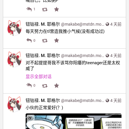
喊自己，比如粥P
1
钮钴禄. M. 耶格尔
@
makabe@mstdn.moe
4 天前
每天努力在tl营造我推小气候(没有成功过)
0
钮钴禄. M. 耶格尔
@
makabe@mstdn.moe
4 天前
对不起提提哥我不该骂你阳痿的teenager还是太权
威了
显示全部对话
0
钮钴禄. M. 耶格尔
@
makabe@mstdn.moe
4 天前
小伙的正常爱好(？)