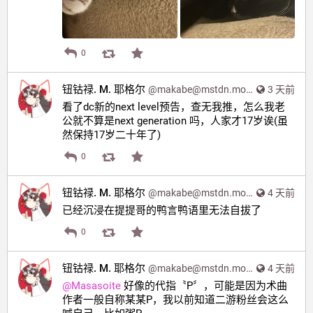
0
钮钴禄. M. 耶格尔
@
makabe@mstdn.moe
3 天前
看了dc新的next level预告，查无我推，怎么我老
公就不算是next generation 吗，人家才17岁诶(虽
然保持17岁二十年了)
0
钮钴禄. M. 耶格尔
@
makabe@mstdn.moe
4 天前
已经沉浸在提提哥的鸭言鸭语里无法自拔了
0
钮钴禄. M. 耶格尔
@
makabe@mstdn.moe
4 天前
@
Masasoite
 好像的代指〝P〞，可能是因为术曲
作者一般自称某某P，我以前知道二游粉丝会这么